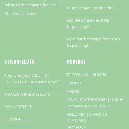
hyllning och ett minne för livet.
Begravningar i coronatider
/ Shirine och Fredrik
Går det att göra en billig
begravning?
Våra fem bästa tips för en bra
begravning!
STJERNFELDTS
KONTAKT
TELEFON
040 – 45 22 74
Begravningsbyrå Malmö |
STJERNFELDTS Begravningsbyrå
Epost >>
MALMÖ
ANMÄLAN till minnesstund
LUND | STAFFANSTORP |
HJÄRUP
Lommavägen 53 HJÄRUP
SOM VI SER DET
HÖLLVIKEN | SKANÖR &
CEREMONIER
FALSTERBO |
Hembesök