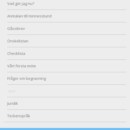
Vad gör jag nu?
Anmälan till minnesstund
Gåvobrev
Önskelistan
Checklista
Vårt första möte
Frågor om begravning
Jour
Juridik
Teckenspråk