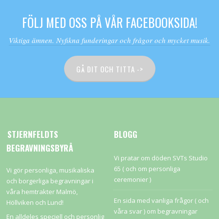
FÖLJ MED OSS PÅ VÅR FACEBOOKSIDA!
Viktiga ämnen. Nyfikna funderingar och frågor och mycket musik.
GÅ DIT OCH TITTA ->
STJERNFELDTS
BLOGG
BEGRAVNINGSBYRÅ
Vi pratar om döden SVTs Studio
65 ( och om personliga
Vi gör personliga, musikaliska
ceremonier )
och borgerliga begravningar i
våra hemtrakter Malmö,
En sida med vanliga frågor ( och
Höllviken och Lund!
våra svar ) om begravningar
En alldeles speciell och personlig