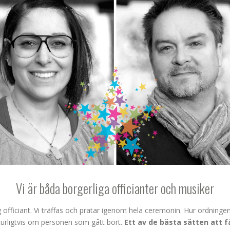
Vi är båda borgerliga officianter och musiker
g officiant. Vi träffas och pratar igenom hela ceremonin. Hur ordning
aturligtvis om personen som gått bort.
Ett av de bästa sätten att f