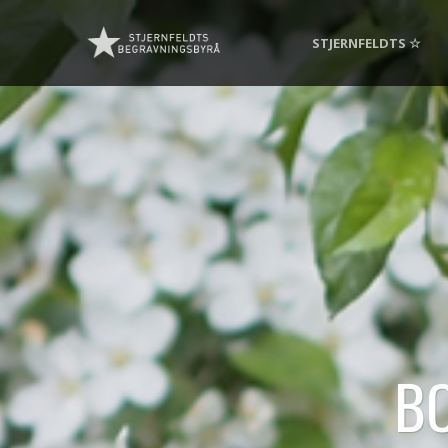
STJERNFELDTS ☆
B