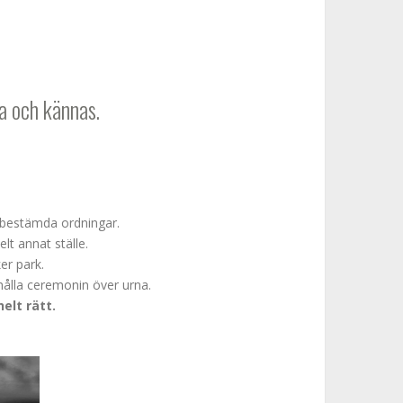
a och kännas.
örbestämda ordningar.
elt annat ställe.
er park.
hålla ceremonin över urna.
elt rätt.