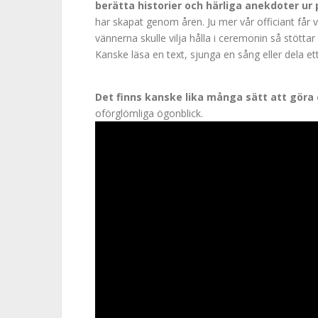
berätta historier och härliga anekdoter ur 
har skapat genom åren. Ju mer vår officiant får 
vännerna skulle vilja hålla i ceremonin så stötta
Kanske läsa en text, sjunga en sång eller dela et
Det finns kanske lika många sätt att göra
oförglömliga ögonblick.