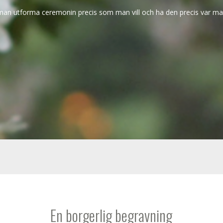
man utforma ceremonin precis som man vill och ha den precis var man
En
borgerlig
begravning