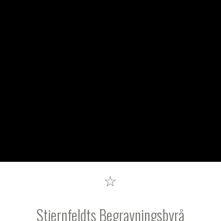
☆
Stjernfeldts Begravningsbyrå