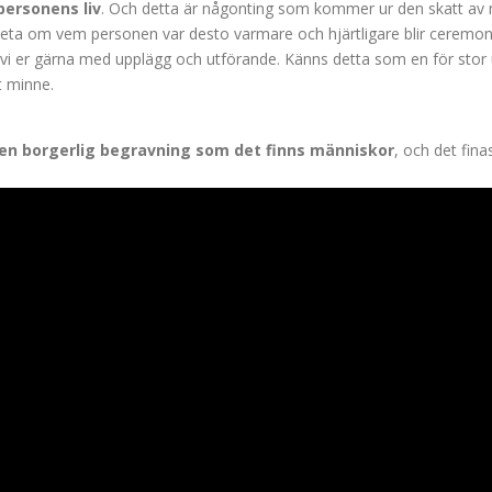
personens liv
. Och detta är någonting som kommer ur den skatt av
veta om vem personen var desto varmare och hjärtligare blir ceremoni
r vi er gärna med upplägg och utförande. Känns detta som en för stor up
t minne.
 en borgerlig begravning som det finns människor
, och det fin