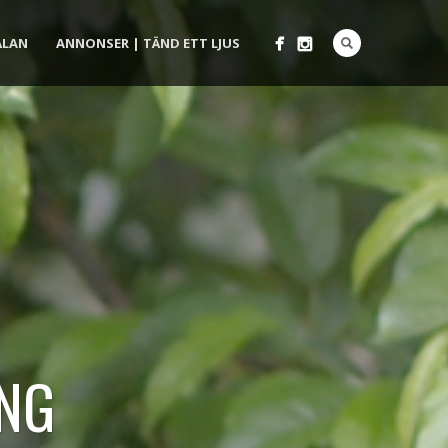
ÄLAN
ANNONSER | TÄND ETT LJUS
NG