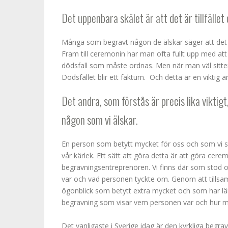
Det uppenbara skälet är att det är tillfället d
Många som begravt någon de älskar säger att det 
Fram till ceremonin har man ofta fullt upp med at
dödsfall som måste ordnas. Men när man väl sitter
Dödsfallet blir ett faktum. Och detta är en viktig a
Det andra, som förstås är precis lika viktigt
någon som vi älskar.
En person som betytt mycket för oss och som vi sk
vår kärlek. Ett sätt att göra detta är att göra cer
begravningsentreprenören. Vi finns där som stöd
var och vad personen tyckte om. Genom att tillsam
ögonblick som betytt extra mycket och som har l
begravning som visar vem personen var och hur my
Det vanligaste i Sverige idag är den kyrkliga beg