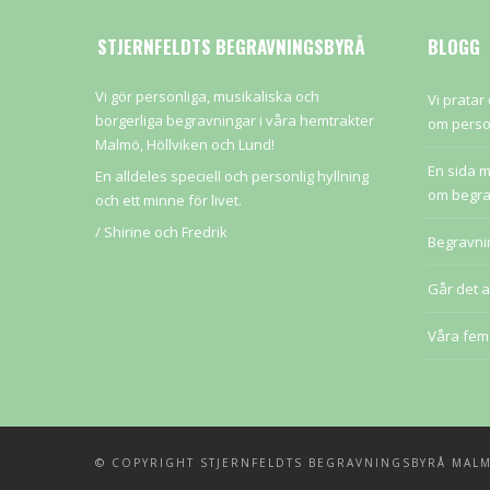
STJERNFELDTS BEGRAVNINGSBYRÅ
BLOGG
Vi gör personliga, musikaliska och
Vi pratar
borgerliga begravningar i våra hemtrakter
om perso
Malmö, Höllviken och Lund!
En sida m
En alldeles speciell och personlig hyllning
om begra
och ett minne för livet.
/ Shirine och Fredrik
Begravnin
Går det a
Våra fem 
© COPYRIGHT STJERNFELDTS BEGRAVNINGSBYRÅ MAL