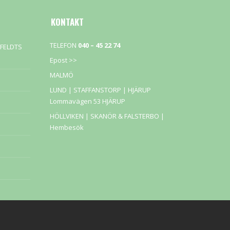
KONTAKT
TELEFON
040 – 45 22 74
NFELDTS
Epost >>
MALMÖ
LUND | STAFFANSTORP |
HJÄRUP
Lommavägen 53 HJÄRUP
HÖLLVIKEN | SKANÖR & FALSTERBO |
Hembesök