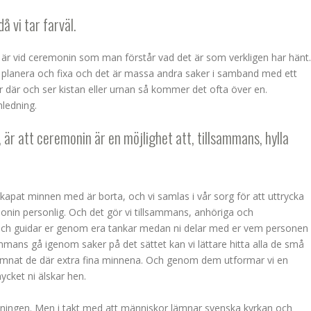
å vi tar farväl.
är vid ceremonin som man förstår vad det är som verkligen har hänt.
t planera och fixa och det är massa andra saker i samband med ett
 där och ser kistan eller urnan så kommer det ofta över en.
nledning.
, är att ceremonin är en möjlighet att, tillsammans, hylla
apat minnen med är borta, och vi samlas i vår sorg för att uttrycka
emonin personlig. Och det gör vi tillsammans, anhöriga och
 och guidar er genom era tankar medan ni delar med er vem personen
mans gå igenom saker på det sättet kan vi lättare hitta alla de små
ämnat de där extra fina minnena. Och genom dem utformar vi en
cket ni älskar hen.
ravningen. Men i takt med att människor lämnar svenska kyrkan och