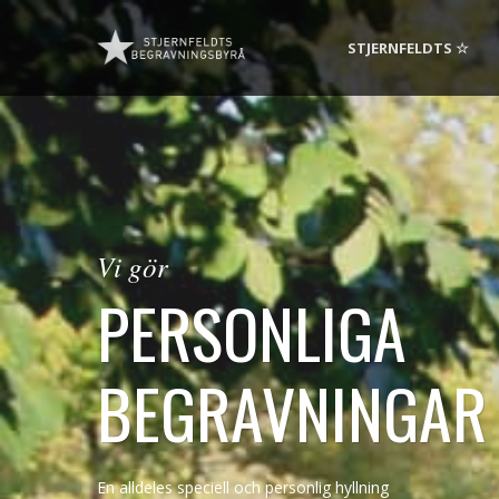
STJERNFELDTS ☆
Vi gör
PERSONLIGA
BEGRAVNINGAR
En alldeles speciell och personlig hyllning