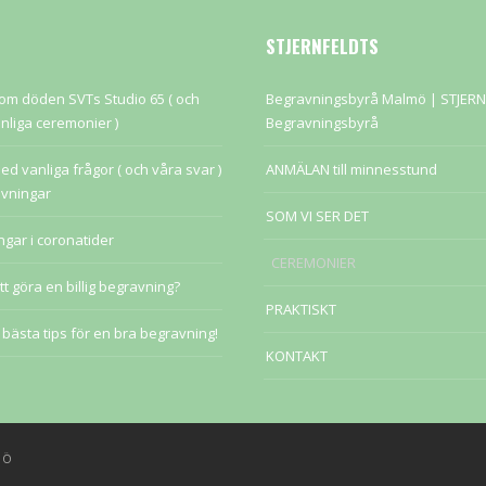
STJERNFELDTS
 om döden SVTs Studio 65 ( och
Begravningsbyrå Malmö | STJER
nliga ceremonier )
Begravningsbyrå
ed vanliga frågor ( och våra svar )
ANMÄLAN till minnesstund
vningar
SOM VI SER DET
gar i coronatider
CEREMONIER
tt göra en billig begravning?
PRAKTISKT
bästa tips för en bra begravning!
KONTAKT
MÖ