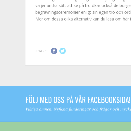
väljer andra sätt att se på tro ökar också de borge
begravningsceremonier enligt sin egen tro och ordni
Mer om dessa olika alternativ kan du läsa om här i
SHARE
FÖLJ MED OSS PÅ VÅR FACEBOOKSIDA!
Viktiga ämnen. Nyfikna funderingar och frågor och mycke