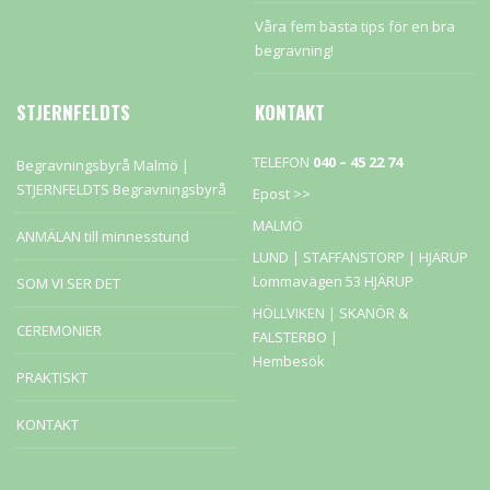
Våra fem bästa tips för en bra
begravning!
STJERNFELDTS
KONTAKT
TELEFON
040 – 45 22 74
Begravningsbyrå Malmö |
STJERNFELDTS Begravningsbyrå
Epost >>
MALMÖ
ANMÄLAN till minnesstund
LUND | STAFFANSTORP |
HJÄRUP
Lommavägen 53 HJÄRUP
SOM VI SER DET
HÖLLVIKEN | SKANÖR &
CEREMONIER
FALSTERBO |
Hembesök
PRAKTISKT
KONTAKT