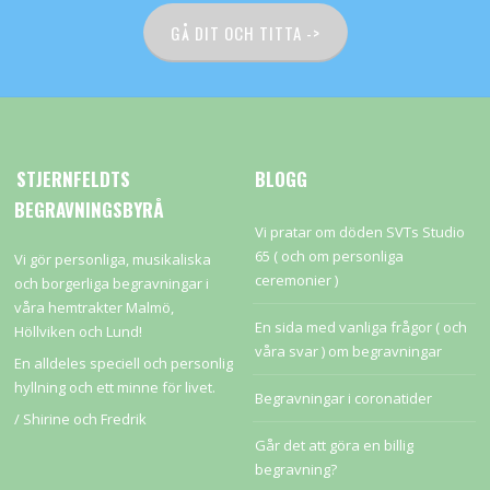
GÅ DIT OCH TITTA ->
STJERNFELDTS
BLOGG
BEGRAVNINGSBYRÅ
Vi pratar om döden SVTs Studio
65 ( och om personliga
Vi gör personliga, musikaliska
ceremonier )
och borgerliga begravningar i
våra hemtrakter Malmö,
En sida med vanliga frågor ( och
Höllviken och Lund!
våra svar ) om begravningar
En alldeles speciell och personlig
hyllning och ett minne för livet.
Begravningar i coronatider
/ Shirine och Fredrik
Går det att göra en billig
begravning?